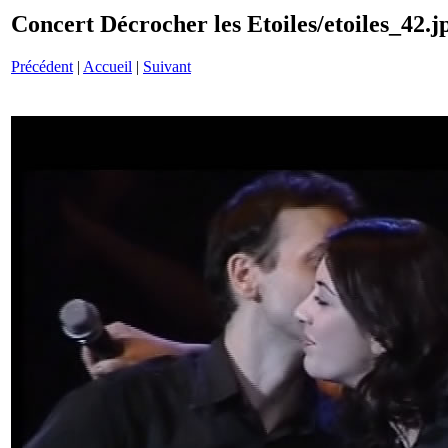
Concert Décrocher les Etoiles/etoiles_42.j
Précédent
|
Accueil
|
Suivant