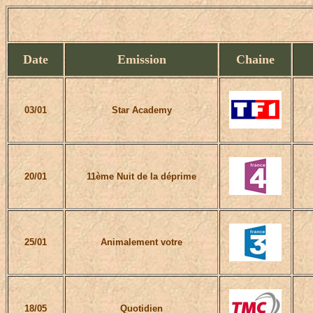
Date
Emission
Chaine
03/01
Star Academy
20/01
11ème Nuit de la déprime
25/01
Animalement votre
18/05
Quotidien