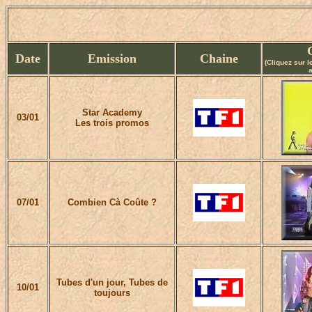
Date
Emission
Chaine
(Cliquez sur 
a
Star Academy
03/01
Les trois promos
07/01
Combien Cà Coûte ?
Tubes d'un jour, Tubes de
10/01
toujours