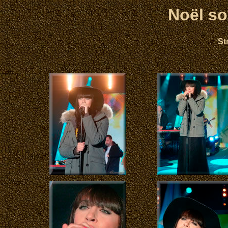
Noël so
St