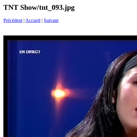
TNT Show/tnt_093.jpg
Précédent
|
Accueil
|
Suivant