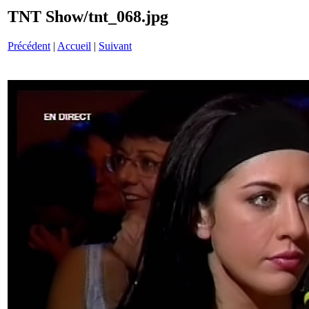
TNT Show/tnt_068.jpg
Précédent
|
Accueil
|
Suivant