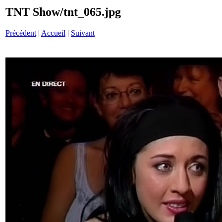
TNT Show/tnt_065.jpg
Précédent
|
Accueil
|
Suivant