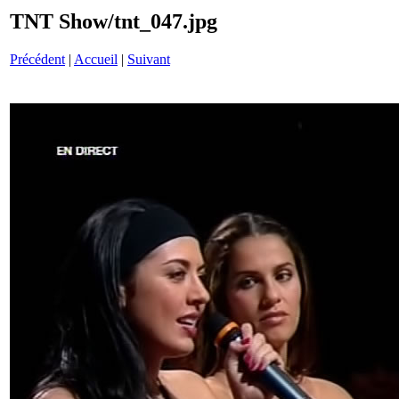
TNT Show/tnt_047.jpg
Précédent
|
Accueil
|
Suivant