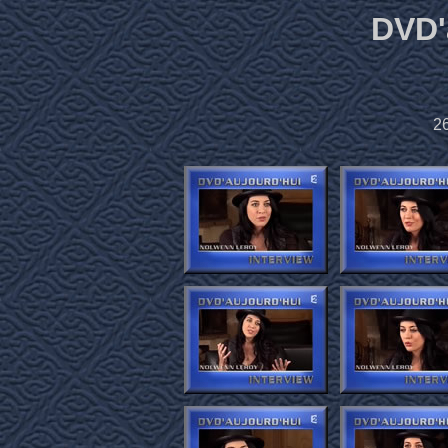
DVD'
26