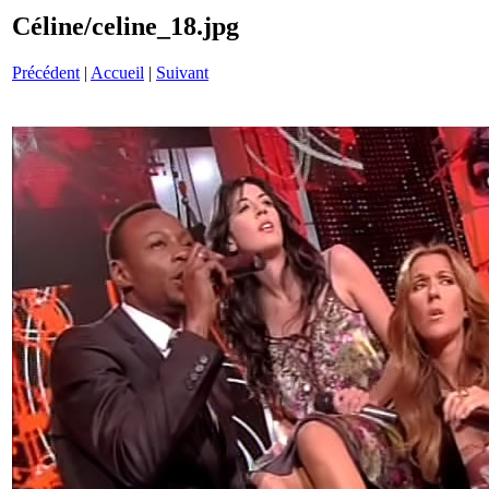
Céline/celine_18.jpg
Précédent
|
Accueil
|
Suivant